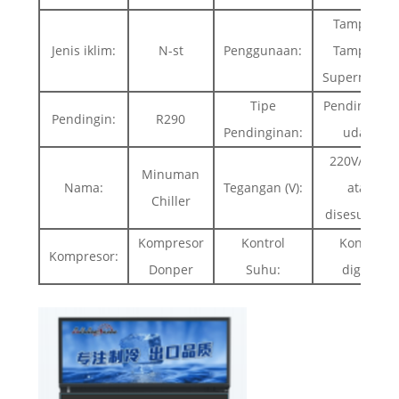
Tampilan
Jenis iklim:
N-st
Penggunaan:
Tampilan
Supermarke
Tipe
Pendinginan
Pendingin:
R290
Pendinginan:
udara
220V/50Hz
Minuman
Nama:
Tegangan (V):
atau
Chiller
disesuaikan
Kompresor
Kontrol
Kontrol
Kompresor:
Donper
Suhu:
digital