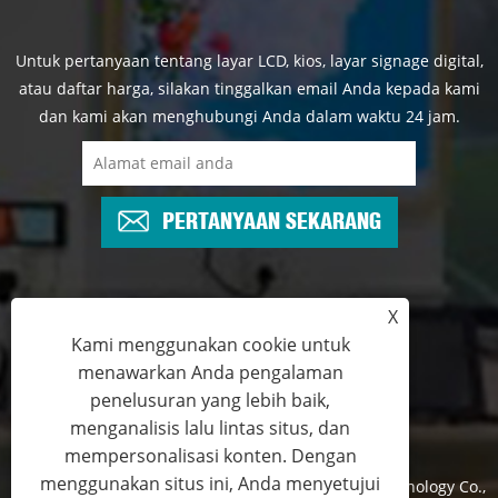
Untuk pertanyaan tentang layar LCD, kios, layar signage digital,
atau daftar harga, silakan tinggalkan email Anda kepada kami
dan kami akan menghubungi Anda dalam waktu 24 jam.
PERTANYAAN SEKARANG
X
+86-13825769658
Kami menggunakan cookie untuk
menawarkan Anda pengalaman
marketing@topadkiosk.com
penelusuran yang lebih baik,
menganalisis lalu lintas situs, dan
mempersonalisasi konten. Dengan
menggunakan situs ini, Anda menyetujui
Hak Cipta © 2024 Shenzhen TopAdkiosk Display Technology Co.,