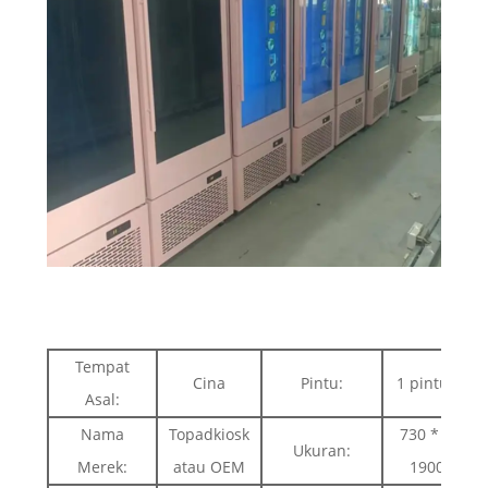
Tempat
Cina
Pintu:
1 pintu kaca
Asal:
Nama
Topadkiosk
730 * 775 *
Ukuran:
Merek:
atau OEM
1900mm