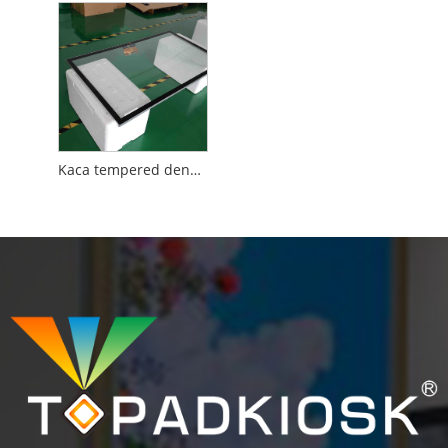
Kaca tempered dengan ukuran dan desain yang disesuaikan untuk LCD