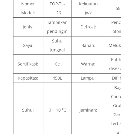
Nomor
TOP-TL-
Kekuatan
580W
Model:
126
(w):
Tampilkan
Pencairan
Jenis:
Defrost:
pendingin
otomatis
Suhu
Gaya:
Bahan:
Melukis baja
tunggal
Putih atau
Sertifikasi:
Ce
Warna:
disesuaikan
Kapasitas:
450L
Lampu:
DIPIMPIN
Bagian
Cadangan
Gratis &
Suhu:
0 ~ 10 ℃
Jaminan:
Garansi
Terbatas 1
Tahun