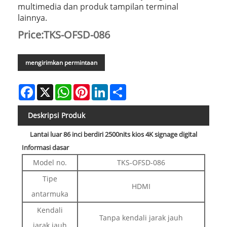
multimedia dan produk tampilan terminal
lainnya.
Price:TKS-OFSD-086
mengirimkan permintaan
Facebook
X
WhatsApp
Pinterest
LinkedIn
Share
Deskripsi Produk
Lantai luar 86 inci berdiri 2500nits kios 4K signage digital
Informasi dasar
Model no.
TKS-OFSD-086
Tipe
HDMI
antarmuka
Kendali
Tanpa kendali jarak jauh
jarak jauh