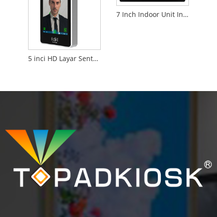
7 Inch Indoor Unit Intercom Doorbell untuk Villa Video Calling Phones
5 inci HD Layar Sentuh Layar Akses Face Controller Linux