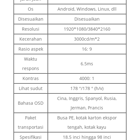
Os
Android, Windows, Linux, dll
Disesuaikan
Disesuaikan
Resolusi
1920*1080/3840*2160
Kecerahan
3000cd/m*2
Rasio aspek
16: 9
Waktu
6.5ms
respons
Kontras
4000: 1
Lihat sudut
178 °/178 ° (h/v)
Cina, Inggris, Spanyol, Rusia,
Bahasa OSD
Jerman, Prancis
Paket
Busa PE, kotak karton ekspor
transportasi
tengah, kotak kayu
Spesifikasi
18.5 inci hingga 98 inci