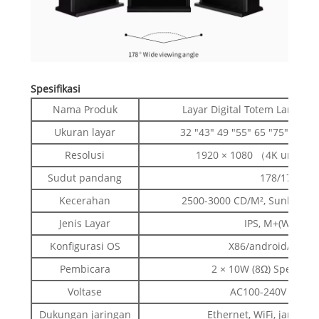
Spesifikasi
Nama Produk
Layar Digital Totem Lantai 
Ukuran layar
32 "43" 49 "55" 65 "75" 86 "
Resolusi
1920 × 1080 （4K untuk o
Sudut pandang
178/178
Kecerahan
2500-3000 CD/M², Sunlight 
Jenis Layar
IPS, M+(WRGB)
Konfigurasi OS
X86/android/mandi
Pembicara
2 × 10W (8Ω) Speaker 
Voltase
AC100-240V 50/60
Dukungan jaringan
Ethernet, WiFi, jaringa