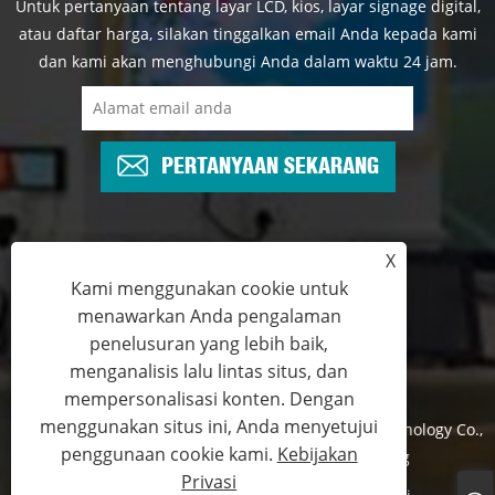
Untuk pertanyaan tentang layar LCD, kios, layar signage digital,
atau daftar harga, silakan tinggalkan email Anda kepada kami
dan kami akan menghubungi Anda dalam waktu 24 jam.
PERTANYAAN SEKARANG
X
+86-13825769658
Kami menggunakan cookie untuk
menawarkan Anda pengalaman
marketing@topadkiosk.com
penelusuran yang lebih baik,
menganalisis lalu lintas situs, dan
mempersonalisasi konten. Dengan
menggunakan situs ini, Anda menyetujui
Hak Cipta © 2024 Shenzhen TopAdkiosk Display Technology Co.,
penggunaan cookie kami.
Kebijakan
Ltd. Semua Hak Dilindungi Undang-Undang
Privasi